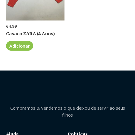
€
4,99
Casaco ZARA (4 Anos)
Adicionar
Compramos & Vendemos o que deixou de servir ao seus
filhos
Ajuda
Politicas