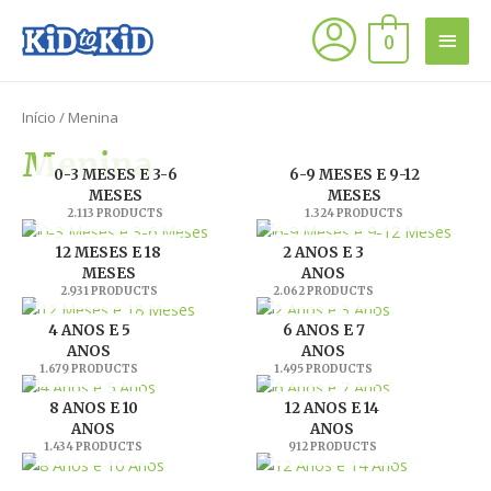
0
Início
/ Menina
Menina
0-3 MESES E 3-6
6-9 MESES E 9-12
MESES
MESES
2.113 PRODUCTS
1.324 PRODUCTS
12 MESES E 18
2 ANOS E 3
MESES
ANOS
2.931 PRODUCTS
2.062 PRODUCTS
4 ANOS E 5
6 ANOS E 7
ANOS
ANOS
1.679 PRODUCTS
1.495 PRODUCTS
8 ANOS E 10
12 ANOS E 14
ANOS
ANOS
1.434 PRODUCTS
912 PRODUCTS