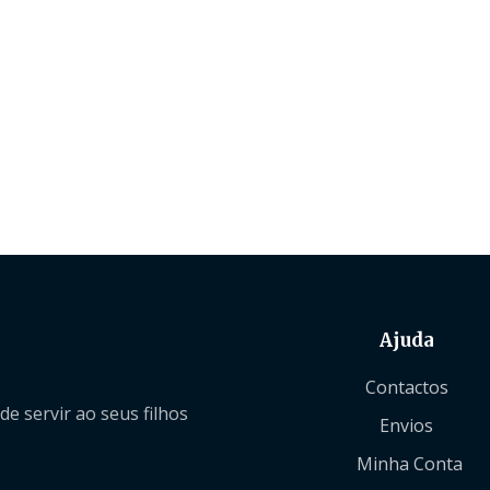
Ajuda
Contactos
 servir ao seus filhos
Envios
Minha Conta