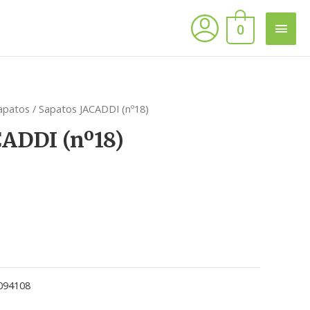
0
apatos
/ Sapatos JACADDI (nº18)
CADDI (nº18)
094108