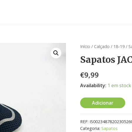
Início
/
Calçado
/
18-19
/
S
Sapatos JA
€
9,99
Availability:
1 em stock
Adicionar
REF:
IS0023487820230526
Categoria:
Sapatos