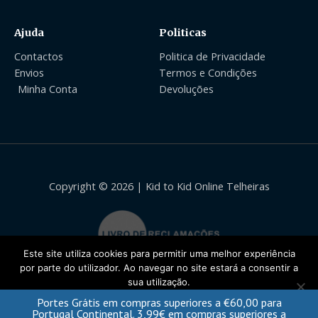
Ajuda
Politicas
Contactos
Politica de Privacidade
Envios
Termos e Condições
Minha Conta
Devoluções
Copyright © 2026 | Kid to Kid Online Telheiras
Este site utiliza cookies para permitir uma melhor experiência
por parte do utilizador. Ao navegar no site estará a consentir a
sua utilização.
Portes Grátis em compras superiores a
€
60,00
para
Ok
Portugal Continental. 3,99€ em compras superiores a