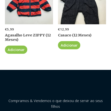
€
5,99
€
12,99
Agasalho Leve ZIPPY (12
Casaco (12 Meses)
Meses)
Adicionar
Adicionar
Compramos & Vendemos o que deixou de servir ao seus
filhos