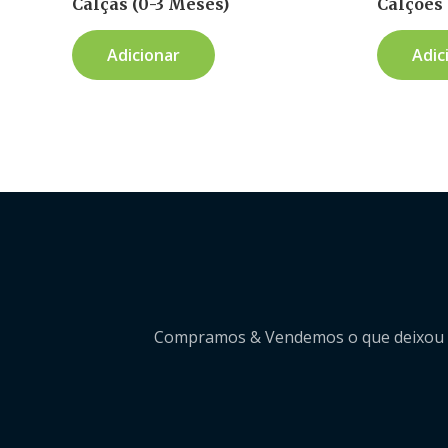
Calças (0-3 Meses)
Calções 
Adicionar
Adic
Compramos & Vendemos o que deixou de