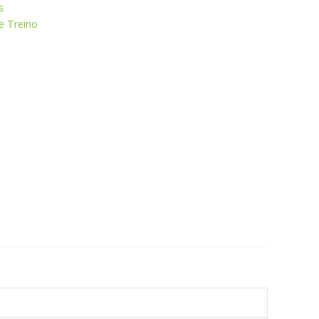
s
e Treino