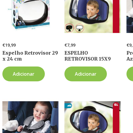
€
19,99
€
7,99
€
9
Espelho Retrovisor 29
ESPELHO
Pr
x 24 cm
RETROVISOR 15X9
Az
Adicionar
Adicionar