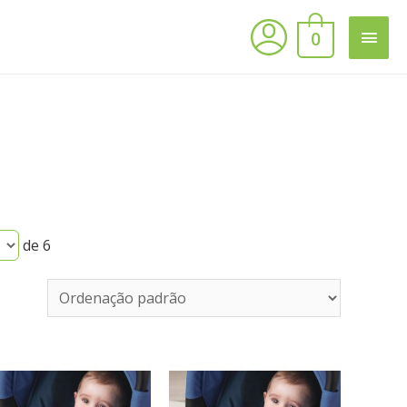
0
de 6