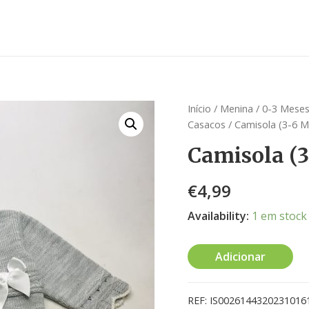
Início
/
Menina
/
0-3 Meses
Casacos
/ Camisola (3-6 M
Camisola (
€
4,99
Availability:
1 em stock
Adicionar
REF:
IS0026144320231016