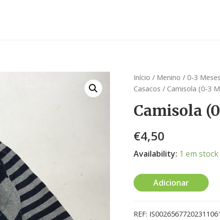
Início
/
Menino
/
0-3 Meses
Casacos
/ Camisola (0-3 M
Camisola (
€
4,50
Availability:
1 em stock
Adicionar
REF:
IS0026567720231106